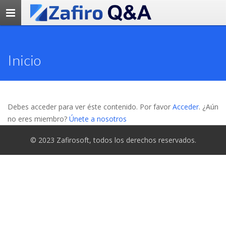
Toggle
navigation
Inicio
Debes acceder para ver éste contenido. Por favor
Acceder
. ¿Aún
no eres miembro?
Únete a nosotros
© 2023 Zafirosoft, todos los derechos reservados.